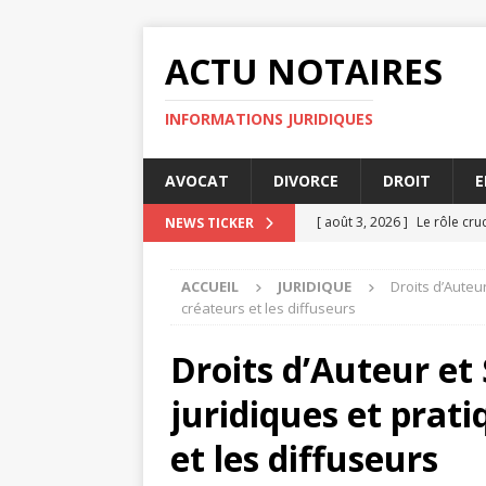
ACTU NOTAIRES
INFORMATIONS JURIDIQUES
AVOCAT
DIVORCE
DROIT
E
[ août 3, 2026 ]
Le rôle cru
NEWS TICKER
[ juillet 31, 2026 ]
Arbitrage
ACCUEIL
JURIDIQUE
Droits d’Auteu
[ juillet 30, 2026 ]
Indemnisa
créateurs et les diffuseurs
[ juillet 29, 2026 ]
Les prin
Droits d’Auteur et
[ août 4, 2026 ]
Les implic
juridiques et prati
et les diffuseurs